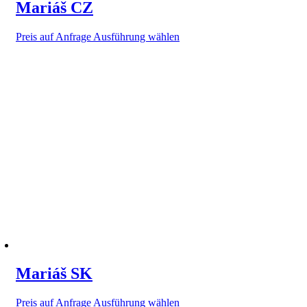
Mariáš CZ
Dieses
Preis auf Anfrage
Ausführung wählen
Produkt
weist
mehrere
Varianten
auf.
Die
Optionen
können
auf
der
Produktseite
gewählt
werden
Mariáš SK
Dieses
Preis auf Anfrage
Ausführung wählen