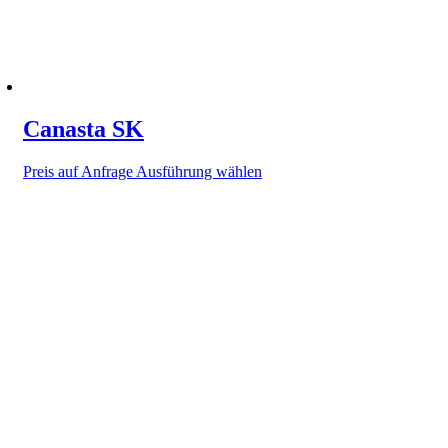
werden
Canasta SK
Dieses
Preis auf Anfrage
Ausführung wählen
Produkt
weist
mehrere
Varianten
auf.
Die
Optionen
können
auf
der
Produktseite
gewählt
werden