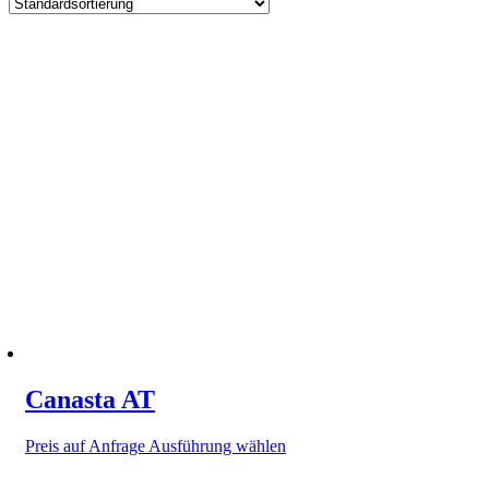
Canasta AT
Dieses
Preis auf Anfrage
Ausführung wählen
Produkt
weist