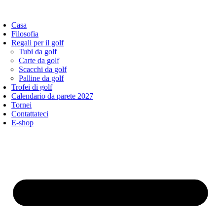
Vai
al
Casa
contenuto
Filosofia
Regali per il golf
Tubi da golf
Carte da golf
Scacchi da golf
Palline da golf
Trofei di golf
Calendario da parete 2027
Tornei
Contattateci
E-shop