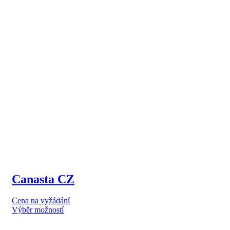
více
variant.
Možnosti
lze
vybrat
na
stránce
produktu
Canasta CZ
Cena na vyžádání
Tento
Výběr možností
produkt
má