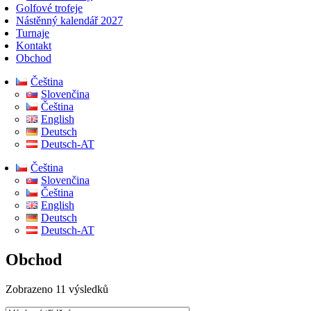
Golfové trofeje
Nástěnný kalendář 2027
Turnaje
Kontakt
Obchod
Čeština
Slovenčina
Čeština
English
Deutsch
Deutsch-AT
Čeština
Slovenčina
Čeština
English
Deutsch
Deutsch-AT
Obchod
Zobrazeno 11 výsledků