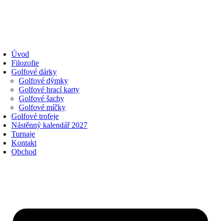
Úvod
Filozofie
Golfové dárky
Golfové dýmky
Golfové hrací karty
Golfové šachy
Golfové míčky
Golfové trofeje
Nástěnný kalendář 2027
Turnaje
Kontakt
Obchod