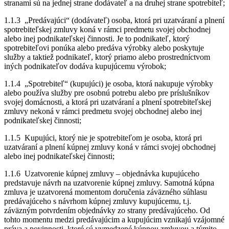
stranami sú na jednej strane dodávateľ a na druhej strane spotrebiteľ;
1.1.3 „Predávajúci“ (dodávateľ) osoba, ktorá pri uzatváraní a plnení
spotrebiteľskej zmluvy koná v rámci predmetu svojej obchodnej
alebo inej podnikateľskej činnosti. Je to podnikateľ, ktorý
spotrebiteľovi ponúka alebo predáva výrobky alebo poskytuje
služby a taktiež podnikateľ, ktorý priamo alebo prostredníctvom
iných podnikateľov dodáva kupujúcemu výrobok;
1.1.4 „Spotrebiteľ“ (kupujúci) je osoba, ktorá nakupuje výrobky
alebo používa služby pre osobnú potrebu alebo pre príslušníkov
svojej domácnosti, a ktorá pri uzatváraní a plnení spotrebiteľskej
zmluvy nekoná v rámci predmetu svojej obchodnej alebo inej
podnikateľskej činnosti;
1.1.5 Kupujúci, ktorý nie je spotrebiteľom je osoba, ktorá pri
uzatváraní a plnení kúpnej zmluvy koná v rámci svojej obchodnej
alebo inej podnikateľskej činnosti;
1.1.6 Uzatvorenie kúpnej zmluvy – objednávka kupujúceho
predstavuje návrh na uzatvorenie kúpnej zmluvy. Samotná kúpna
zmluva je uzatvorená momentom doručenia záväzného súhlasu
predávajúceho s návrhom kúpnej zmluvy kupujúcemu, t.j.
záväzným potvrdením objednávky zo strany predávajúceho. Od
tohto momentu medzi predávajúcim a kupujúcim vznikajú vzájomné
práva a povinnosti, ktoré sú vymedzené kúpnou zmluvou a týmito