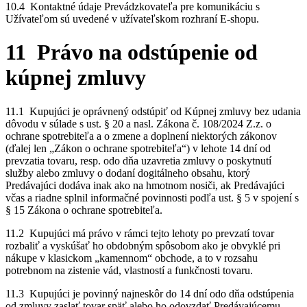
10.4 Kontaktné údaje Prevádzkovateľa pre komunikáciu s
Užívateľom sú uvedené v užívateľskom rozhraní E-shopu.
11 Právo na odstúpenie od
kúpnej zmluvy
11.1 Kupujúci je oprávnený odstúpiť od Kúpnej zmluvy bez udania
dôvodu v súlade s ust. § 20 a nasl. Zákona č. 108/2024 Z.z. o
ochrane spotrebiteľa a o zmene a doplnení niektorých zákonov
(ďalej len „Zákon o ochrane spotrebiteľa“) v lehote 14 dní od
prevzatia tovaru, resp. odo dňa uzavretia zmluvy o poskytnutí
služby alebo zmluvy o dodaní dogitálneho obsahu, ktorý
Predávajúci dodáva inak ako na hmotnom nosiči, ak Predávajúci
včas a riadne splnil informačné povinnosti podľa ust. § 5 v spojení s
§ 15 Zákona o ochrane spotrebiteľa.
11.2 Kupujúci má právo v rámci tejto lehoty po prevzatí tovar
rozbaliť a vyskúšať ho obdobným spôsobom ako je obvyklé pri
nákupe v klasickom „kamennom“ obchode, a to v rozsahu
potrebnom na zistenie vád, vlastností a funkčnosti tovaru.
11.3 Kupujúci je povinný najneskôr do 14 dní odo dňa odstúpenia
od zmluvy zaslať tovar späť alebo ho odovzdať Predávajúcemu