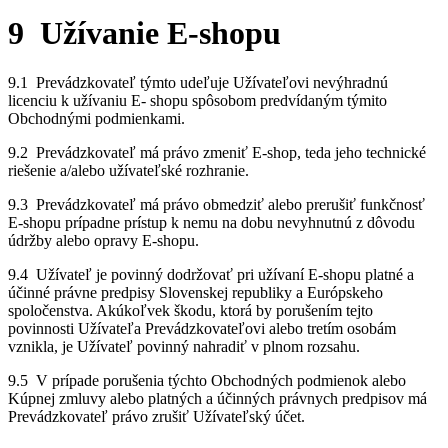
9 Užívanie E-shopu
9.1 Prevádzkovateľ týmto udeľuje Užívateľovi nevýhradnú
licenciu k užívaniu E- shopu spôsobom predvídaným týmito
Obchodnými podmienkami.
9.2 Prevádzkovateľ má právo zmeniť E-shop, teda jeho technické
riešenie a/alebo užívateľské rozhranie.
9.3 Prevádzkovateľ má právo obmedziť alebo prerušiť funkčnosť
E-shopu prípadne prístup k nemu na dobu nevyhnutnú z dôvodu
údržby alebo opravy E-shopu.
9.4 Užívateľ je povinný dodržovať pri užívaní E-shopu platné a
účinné právne predpisy Slovenskej republiky a Európskeho
spoločenstva. Akúkoľvek škodu, ktorá by porušením tejto
povinnosti Užívateľa Prevádzkovateľovi alebo tretím osobám
vznikla, je Užívateľ povinný nahradiť v plnom rozsahu.
9.5 V prípade porušenia týchto Obchodných podmienok alebo
Kúpnej zmluvy alebo platných a účinných právnych predpisov má
Prevádzkovateľ právo zrušiť Užívateľský účet.