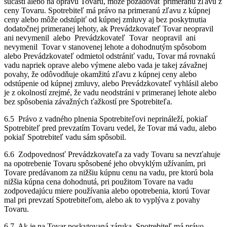
súčasti alebo na opravu Tovaru, môže požadovať primeranú zľavu z
ceny Tovaru. Spotrebiteľ má právo na primeranú zľavu z kúpnej
ceny alebo môže odstúpiť od kúpnej zmluvy aj bez poskytnutia
dodatočnej primeranej lehoty, ak Prevádzkovateľ Tovar neopravil
ani nevymenil alebo Prevádzkovateľ Tovar neopravil ani
nevymenil Tovar v stanovenej lehote a dohodnutým spôsobom
alebo Prevádzkovateľ odmietol odstrániť vadu, Tovar má rovnakú
vadu napriek oprave alebo výmene alebo vada je takej závažnej
povahy, že odôvodňuje okamžitú zľavu z kúpnej ceny alebo
odstúpenie od kúpnej zmluvy, alebo Prevádzkovateľ vyhlásil alebo
je z okolností zrejmé, že vadu neodstráni v primeranej lehote alebo
bez spôsobenia závažných ťažkostí pre Spotrebiteľa.
6.5 Právo z vadného plnenia Spotrebiteľovi neprináleží, pokiaľ
Spotrebiteľ pred prevzatím Tovaru vedel, že Tovar má vadu, alebo
pokiaľ Spotrebiteľ vadu sám spôsobil.
6.6 Zodpovednosť Prevádzkovateľa za vady Tovaru sa nevzťahuje
na opotrebenie Tovaru spôsobené jeho obvyklým užívaním, pri
Tovare predávanom za nižšiu kúpnu cenu na vadu, pre ktorú bola
nižšia kúpna cena dohodnutá, pri použitom Tovare na vadu
zodpovedajúcu miere používania alebo opotrebenia, ktorú Tovar
mal pri prevzatí Spotrebiteľom, alebo ak to vyplýva z povahy
Tovaru.
6.7 Ak je na Tovar poskytovaná záruka, Spotrebiteľ má právo