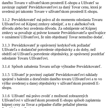
daného Tovaru v užívateľskom prostredí E-shopu a Užívateľ sa
zaväzuje zaplatiť Prevádzkovateľovi za daný Tovar cenu, ktorá je
uvedená pri takomto Tovare v užívateľskom prostredí E-shopu.
3.1.2 Prevádzkovateľ má právo až do momentu odoslania Tovaru
Užívateľovi od Kúpnej zmluvy odstúpiť, a to z akéhokoľvek
dôvodu alebo bez uvedenia dôvodu. Za odstúpenie od Kúpnej
zmluvy sa považuje aj právne konanie Prevádzkovateľa spočívajúce
v oznámení Užívateľovi, že ním objednaný Tovar nemožno dodať.
3.1.3 Prevádzkovateľ je oprávnený kedykoľvek požiadať
Užívateľa o dodatočné potvrdenie objednávky a do doby, než
obdrží od Užívateľa potvrdenie objednávky, je oprávnený pozdržať
odoslanie Tovaru Užívateľovi.
3.1.4 Spôsob zabalenia Tovaru určuje výhradne Prevádzkovateľ.
3.1.5 Užívateľ je povinný zaplatiť Prevádzkovateľovi náklady
spojené s balením a doručením daného tovaru Užívateľovi a to vo
výške uvedenej u danej objednávky v užívateľskom prostredí E-
shopu.
3.1.6 Užívateľ má právo zvoliť z možností zobrazených
Užívateľovi v užívateľskom prostredí E-shopu spôsob zaplatenia
kúpnej ceny za Tovar a prípadne ďalšie peňažné plnenia