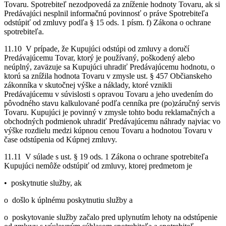
Tovaru. Spotrebiteľ nezodpovedá za zníženie hodnoty Tovaru, ak si
Predávajúci nesplnil informačnú povinnosť o práve Spotrebiteľa
odstúpiť od zmluvy podľa § 15 ods. 1 písm. f) Zákona o ochrane
spotrebiteľa.
11.10 V prípade, že Kupujúci odstúpi od zmluvy a doručí
Predávajúcemu Tovar, ktorý je používaný, poškodený alebo
neúplný, zaväzuje sa Kupujúci uhradiť Predávajúcemu hodnotu, o
ktorú sa znížila hodnota Tovaru v zmysle ust. § 457 Občianskeho
zákonníka v skutočnej výške a náklady, ktoré vznikli
Predávajúcemu v súvislosti s opravou Tovaru a jeho uvedením do
pôvodného stavu kalkulované podľa cenníka pre (po)záručný servis
Tovaru. Kupujúci je povinný v zmysle tohto bodu reklamačných a
obchodných podmienok uhradiť Predávajúcemu náhrady najviac vo
výške rozdielu medzi kúpnou cenou Tovaru a hodnotou Tovaru v
čase odstúpenia od Kúpnej zmluvy.
11.11 V súlade s ust. § 19 ods. 1 Zákona o ochrane spotrebiteľa
Kupujúci nemôže odstúpiť od zmluvy, ktorej predmetom je
• poskytnutie služby, ak
o došlo k úplnému poskytnutiu služby a
o poskytovanie služby začalo pred uplynutím lehoty na odstúpenie