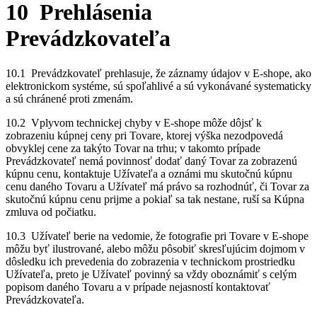
10 Prehlásenia
Prevádzkovateľa
10.1 Prevádzkovateľ prehlasuje, že záznamy údajov v E-shope, ako
elektronickom systéme, sú spoľahlivé a sú vykonávané systematicky
a sú chránené proti zmenám.
10.2 Vplyvom technickej chyby v E-shope môže dôjsť k
zobrazeniu kúpnej ceny pri Tovare, ktorej výška nezodpovedá
obvyklej cene za takýto Tovar na trhu; v takomto prípade
Prevádzkovateľ nemá povinnosť dodať daný Tovar za zobrazenú
kúpnu cenu, kontaktuje Užívateľa a oznámi mu skutočnú kúpnu
cenu daného Tovaru a Užívateľ má právo sa rozhodnúť, či Tovar za
skutočnú kúpnu cenu prijme a pokiaľ sa tak nestane, ruší sa Kúpna
zmluva od počiatku.
10.3 Užívateľ berie na vedomie, že fotografie pri Tovare v E-shope
môžu byť ilustrované, alebo môžu pôsobiť skresľujúcim dojmom v
dôsledku ich prevedenia do zobrazenia v technickom prostriedku
Užívateľa, preto je Užívateľ povinný sa vždy oboznámiť s celým
popisom daného Tovaru a v prípade nejasností kontaktovať
Prevádzkovateľa.