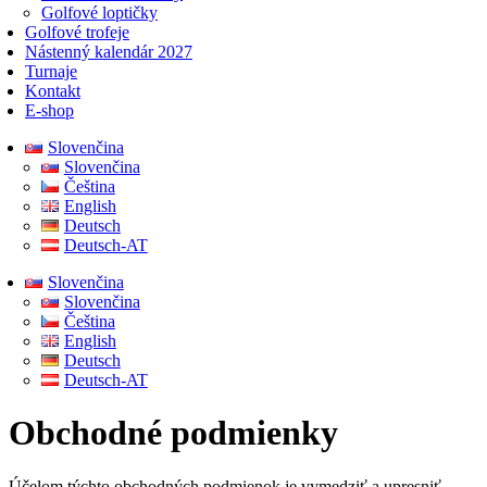
Golfové loptičky
Golfové trofeje
Nástenný kalendár 2027
Turnaje
Kontakt
E-shop
Slovenčina
Slovenčina
Čeština
English
Deutsch
Deutsch-AT
Slovenčina
Slovenčina
Čeština
English
Deutsch
Deutsch-AT
Obchodné podmienky
Účelom týchto obchodných podmienok je vymedziť a upresniť