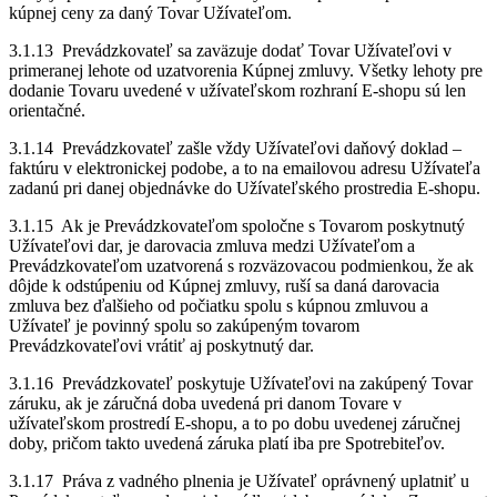
kúpnej ceny za daný Tovar Užívateľom.
3.1.13 Prevádzkovateľ sa zaväzuje dodať Tovar Užívateľovi v
primeranej lehote od uzatvorenia Kúpnej zmluvy. Všetky lehoty pre
dodanie Tovaru uvedené v užívateľskom rozhraní E-shopu sú len
orientačné.
3.1.14 Prevádzkovateľ zašle vždy Užívateľovi daňový doklad –
faktúru v elektronickej podobe, a to na emailovou adresu Užívateľa
zadanú pri danej objednávke do Užívateľského prostredia E-shopu.
3.1.15 Ak je Prevádzkovateľom spoločne s Tovarom poskytnutý
Užívateľovi dar, je darovacia zmluva medzi Užívateľom a
Prevádzkovateľom uzatvorená s rozväzovacou podmienkou, že ak
dôjde k odstúpeniu od Kúpnej zmluvy, ruší sa daná darovacia
zmluva bez ďalšieho od počiatku spolu s kúpnou zmluvou a
Užívateľ je povinný spolu so zakúpeným tovarom
Prevádzkovateľovi vrátiť aj poskytnutý dar.
3.1.16 Prevádzkovateľ poskytuje Užívateľovi na zakúpený Tovar
záruku, ak je záručná doba uvedená pri danom Tovare v
užívateľskom prostredí E-shopu, a to po dobu uvedenej záručnej
doby, pričom takto uvedená záruka platí iba pre Spotrebiteľov.
3.1.17 Práva z vadného plnenia je Užívateľ oprávnený uplatniť u