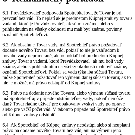
6.1 Prevádzkovateľ zodpovedá Spotrebiteľovi, že Tovar je pri
prevzatí bez vád. To neplatí ak je predmetom Kúpnej zmluvy tovar s
vadami, ktoré je Prevádzkovateľ, ak sú mu známe, alebo s
prihliadnutím na všetky okolnosti mu mali byť známe, povinný
oznámiť Spotrebiteľovi.
6.2 Ak obsahuje Tovar vady, má Spotrebiteľ právo požadovať
dodanie nového Tovaru bez vád, pokiaľ to nie je vzhľadom k
povahe vady neprimerané, alebo pokiaľ bol predmetom Kúpnej
zmluvy Tovar s vadami, ktoré Prevádzkovateľ, ak mu boli vady
známe, alebo s prihliadnutím na všetky okolnosti mali byť známe,
oznámil Spotrebiteľovi. Pokiaľ sa vada týka iba súčasti Tovaru,
môže Spotrebiteľ požadovať len výmenu danej súčasti tovaru; ak to
nie je možné, má právo odstúpiť od Kúpnej zmluvy.
6.3 Právo na dodanie nového Tovaru, alebo výmenu súčasti tovaru
má Spotrebiteľ aj v prípade odstrániteľnej vady, pokiaľ nemôže
daný Tovar riadne užívať pre opakovaný výskyt vady po oprave
alebo pre väčší počet vád. V takomto prípade má Spotrebiteľ právo
od Kúpnej zmluvy odstúpiť.
6.4 Ak Spotrebiteľ od Kúpnej zmluvy neodstúpi alebo si neuplatní
právo na dodanie nového Tovaru bez vád, ani na výmenu jeho