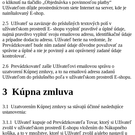
o kliknutí na tlačidlo „Objednávka s povinnosťou platby“
Užívateľom dôjde prostredníctvom siete Internet na server, kde je
nainštalovaný E-shop.
2.5 Užívateľ sa zaväzuje do príslušných textových polí v
užívateľskom prostredí E- shopu vyplniť pravdivé a úplné údaje,
najmä pravdivo vyplniť svoju emailovou adresu, identifikačné údaje
a prípadne dodaciu adresu. Užívateľ berie na vedomie, že
Prevádzkovateľ bude ním zadané údaje dôvodne považovať za
správne a úplné a nie je povinný a ani oprávnený zadané údaje
kontrolovať.
2.6 Prevádzkovateľ zašle Užívateľovi emailovou správu o
uzatvorení Kúpnej zmluvy, a to na emailovú adresu zadanú
Užívateľom do príslušného poľa v užívateľskom prostredí E-shopu.
3 Kúpna zmluva
3.1 Uzatvorením Kúpnej zmluvy sa stávajú účinné nasledujúce
ustanovenia:
3.1.1 Užívateľ kupuje od Prevádzkovateľa Tovar, ktorý si Užívateľ
zvolil v užívateľskom prostredí E-shopu vložením do Nákupného
košíka, a to v množstve, ktoré si Užívateľ zvolil a/alebo nastavil u