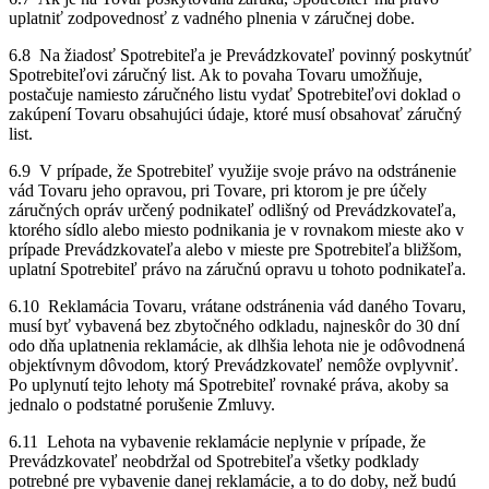
uplatniť zodpovednosť z vadného plnenia v záručnej dobe.
6.8 Na žiadosť Spotrebiteľa je Prevádzkovateľ povinný poskytnúť
Spotrebiteľovi záručný list. Ak to povaha Tovaru umožňuje,
postačuje namiesto záručného listu vydať Spotrebiteľovi doklad o
zakúpení Tovaru obsahujúci údaje, ktoré musí obsahovať záručný
list.
6.9 V prípade, že Spotrebiteľ využije svoje právo na odstránenie
vád Tovaru jeho opravou, pri Tovare, pri ktorom je pre účely
záručných opráv určený podnikateľ odlišný od Prevádzkovateľa,
ktorého sídlo alebo miesto podnikania je v rovnakom mieste ako v
prípade Prevádzkovateľa alebo v mieste pre Spotrebiteľa bližšom,
uplatní Spotrebiteľ právo na záručnú opravu u tohoto podnikateľa.
6.10 Reklamácia Tovaru, vrátane odstránenia vád daného Tovaru,
musí byť vybavená bez zbytočného odkladu, najneskôr do 30 dní
odo dňa uplatnenia reklamácie, ak dlhšia lehota nie je odôvodnená
objektívnym dôvodom, ktorý Prevádzkovateľ nemôže ovplyvniť.
Po uplynutí tejto lehoty má Spotrebiteľ rovnaké práva, akoby sa
jednalo o podstatné porušenie Zmluvy.
6.11 Lehota na vybavenie reklamácie neplynie v prípade, že
Prevádzkovateľ neobdržal od Spotrebiteľa všetky podklady
potrebné pre vybavenie danej reklamácie, a to do doby, než budú