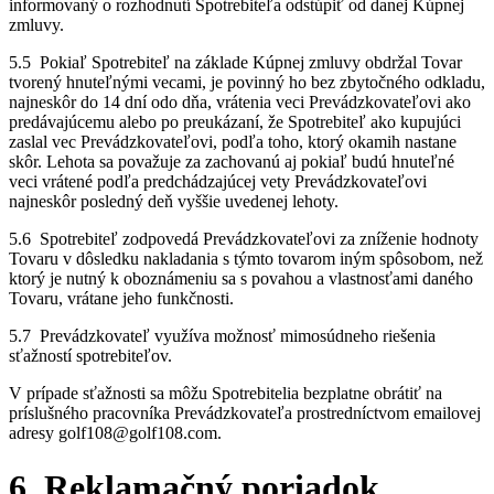
informovaný o rozhodnutí Spotrebiteľa odstúpiť od danej Kúpnej
zmluvy.
5.5 Pokiaľ Spotrebiteľ na základe Kúpnej zmluvy obdržal Tovar
tvorený hnuteľnými vecami, je povinný ho bez zbytočného odkladu,
najneskôr do 14 dní odo dňa, vrátenia veci Prevádzkovateľovi ako
predávajúcemu alebo po preukázaní, že Spotrebiteľ ako kupujúci
zaslal vec Prevádzkovateľovi, podľa toho, ktorý okamih nastane
skôr. Lehota sa považuje za zachovanú aj pokiaľ budú hnuteľné
veci vrátené podľa predchádzajúcej vety Prevádzkovateľovi
najneskôr posledný deň vyššie uvedenej lehoty.
5.6 Spotrebiteľ zodpovedá Prevádzkovateľovi za zníženie hodnoty
Tovaru v dôsledku nakladania s týmto tovarom iným spôsobom, než
ktorý je nutný k oboznámeniu sa s povahou a vlastnosťami daného
Tovaru, vrátane jeho funkčnosti.
5.7 Prevádzkovateľ využíva možnosť mimosúdneho riešenia
sťažností spotrebiteľov.
V prípade sťažnosti sa môžu Spotrebitelia bezplatne obrátiť na
príslušného pracovníka Prevádzkovateľa prostredníctvom emailovej
adresy golf108@golf108.com.
6 Reklamačný poriadok