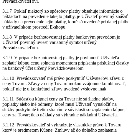
Prevádzkovateľovi.
3.1.7 Pokiaľ niektorý zo spôsobov platby obsahuje informácie o
nákladoch na prevedenie takejto platby, je Užívateľ povinný znášať
náklady na prevedenie tejto platby, ktoré sú uvedené pri danej platbe
v užívateľskom prostredí E-shopu.
3.1.8 V prípade bezhotovostnej platby bankovým prevodom je
Užívateľ povinný uviesť variabilný symbol určený
Prevádzkovateľom.
3.1.9 V prípade bezhotovostnej platby je povinnosť Užívateľa
zaplatiť kúpnu cenu splnená momentom pripísania príslušnej čiastky
na bankový účet určený Prevádzkovateľom.
3.1.10 Prevádzkovateľ má právo poskytnúť Užívateľovi zľavu z
ceny Tovaru. Zľavy z ceny Tovaru možno vzájomne kombinovať,
pokiaľ nie je u konkrétnej zľavy uvedené výslovne inak.
3.1.11 Súčasťou kúpnej ceny za Tovar nie sú žiadne platby,
poplatky alebo iné odmeny, ktoré musí Užívateľ vynaložiť na
služby poskytnuté tretím stranám v súvislosti so zaplatením kúpnej
ceny za Tovar; tieto náklady sú výhradne nákladmi Užívateľa.
3.1.12 Prevádzkovateľ si vyhradzuje vlastnícke právo k Tovaru,
ktorý je predmetom Kúpnej Zmluvy až do úplného zaplatenia