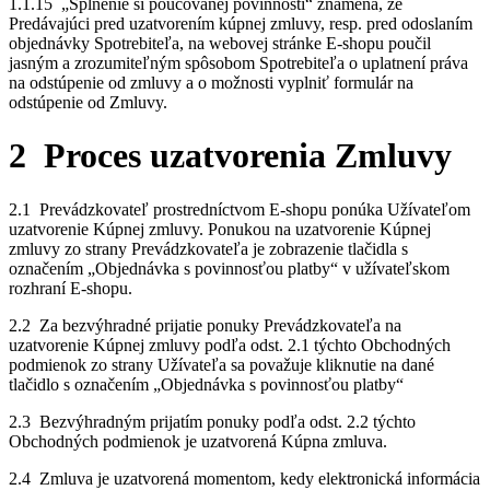
1.1.15 „Splnenie si poučovanej povinnosti“ znamená, že
Predávajúci pred uzatvorením kúpnej zmluvy, resp. pred odoslaním
objednávky Spotrebiteľa, na webovej stránke E-shopu poučil
jasným a zrozumiteľným spôsobom Spotrebiteľa o uplatnení práva
na odstúpenie od zmluvy a o možnosti vyplniť formulár na
odstúpenie od Zmluvy.
2 Proces uzatvorenia Zmluvy
2.1 Prevádzkovateľ prostredníctvom E-shopu ponúka Užívateľom
uzatvorenie Kúpnej zmluvy. Ponukou na uzatvorenie Kúpnej
zmluvy zo strany Prevádzkovateľa je zobrazenie tlačidla s
označením „Objednávka s povinnosťou platby“ v užívateľskom
rozhraní E-shopu.
2.2 Za bezvýhradné prijatie ponuky Prevádzkovateľa na
uzatvorenie Kúpnej zmluvy podľa odst. 2.1 týchto Obchodných
podmienok zo strany Užívateľa sa považuje kliknutie na dané
tlačidlo s označením „Objednávka s povinnosťou platby“
2.3 Bezvýhradným prijatím ponuky podľa odst. 2.2 týchto
Obchodných podmienok je uzatvorená Kúpna zmluva.
2.4 Zmluva je uzatvorená momentom, kedy elektronická informácia