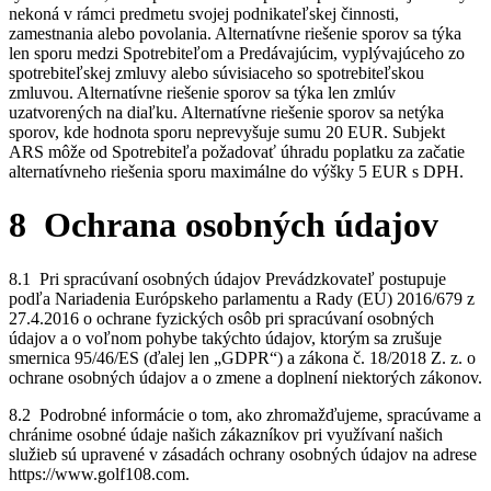
nekoná v rámci predmetu svojej podnikateľskej činnosti,
zamestnania alebo povolania. Alternatívne riešenie sporov sa týka
len sporu medzi Spotrebiteľom a Predávajúcim, vyplývajúceho zo
spotrebiteľskej zmluvy alebo súvisiaceho so spotrebiteľskou
zmluvou. Alternatívne riešenie sporov sa týka len zmlúv
uzatvorených na diaľku. Alternatívne riešenie sporov sa netýka
sporov, kde hodnota sporu neprevyšuje sumu 20 EUR. Subjekt
ARS môže od Spotrebiteľa požadovať úhradu poplatku za začatie
alternatívneho riešenia sporu maximálne do výšky 5 EUR s DPH.
8 Ochrana osobných údajov
8.1 Pri spracúvaní osobných údajov Prevádzkovateľ postupuje
podľa Nariadenia Európskeho parlamentu a Rady (EÚ) 2016/679 z
27.4.2016 o ochrane fyzických osôb pri spracúvaní osobných
údajov a o voľnom pohybe takýchto údajov, ktorým sa zrušuje
smernica 95/46/ES (ďalej len „GDPR“) a zákona č. 18/2018 Z. z. o
ochrane osobných údajov a o zmene a doplnení niektorých zákonov.
8.2 Podrobné informácie o tom, ako zhromažďujeme, spracúvame a
chránime osobné údaje našich zákazníkov pri využívaní našich
služieb sú upravené v zásadách ochrany osobných údajov na adrese
https://www.golf108.com.