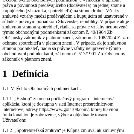
práva a povinnosti predávajúceho (dodávateľa) na jednej strane a
kupujúceho (zákazníka, spotrebiteľa) na strane druhej. Všetky
zmluvné vzťahy medzi predávajúcim a kupujúcim sú uzatvorené v
súlade s právnym poriadkom Slovenskej republiky. V prípade ak je
zmluvnou stranou spotrebiteľ, riadia sa právne vzťahy neupravené
týmito obchodnými podmienkami zákonom č. 40/1964 Zb.
Občiansky zákonník v platnom znení, zákonom č. 108/2024 Z. z. o
ochrane spotrebiteľa v platnom znení,. V prípade, ak je zmluvnou
stranou podnikateľ, riadia sa právne vzťahy neupravené týmito
obchodnými podmienkami, zákonom č. 513/1991 Zb. Obchodný
zákonník v platnom znení.
1 Definícia
1.1 V týchto Obchodných podmienkach:
1.1.1 „E-shop“ znamená počítačový program – internetová
aplikácia, ktorá je dostupná v sieti Internet prostredníctvom
internetovej adresy https://www.golf108.com/, ktorej hlavnou
funkcionalitou je zobrazenie, výber a objednanie tovaru
Užívateľom;
1.1.2 „Spotrebiteľská zmluva“ je Kúpna zmluva, ak zmluvnými