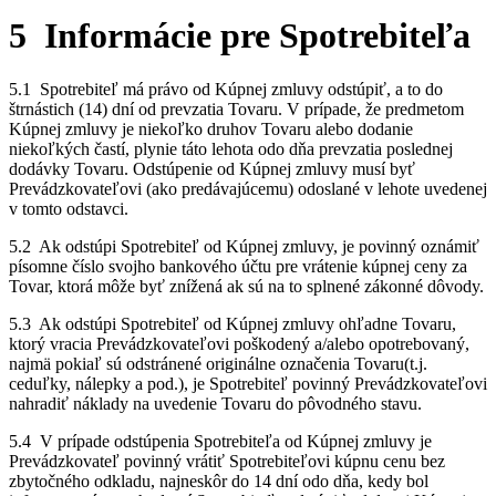
5 Informácie pre Spotrebiteľa
5.1 Spotrebiteľ má právo od Kúpnej zmluvy odstúpiť, a to do
štrnástich (14) dní od prevzatia Tovaru. V prípade, že predmetom
Kúpnej zmluvy je niekoľko druhov Tovaru alebo dodanie
niekoľkých častí, plynie táto lehota odo dňa prevzatia poslednej
dodávky Tovaru. Odstúpenie od Kúpnej zmluvy musí byť
Prevádzkovateľovi (ako predávajúcemu) odoslané v lehote uvedenej
v tomto odstavci.
5.2 Ak odstúpi Spotrebiteľ od Kúpnej zmluvy, je povinný oznámiť
písomne číslo svojho bankového účtu pre vrátenie kúpnej ceny za
Tovar, ktorá môže byť znížená ak sú na to splnené zákonné dôvody.
5.3 Ak odstúpi Spotrebiteľ od Kúpnej zmluvy ohľadne Tovaru,
ktorý vracia Prevádzkovateľovi poškodený a/alebo opotrebovaný,
najmä pokiaľ sú odstránené originálne označenia Tovaru(t.j.
ceduľky, nálepky a pod.), je Spotrebiteľ povinný Prevádzkovateľovi
nahradiť náklady na uvedenie Tovaru do pôvodného stavu.
5.4 V prípade odstúpenia Spotrebiteľa od Kúpnej zmluvy je
Prevádzkovateľ povinný vrátiť Spotrebiteľovi kúpnu cenu bez
zbytočného odkladu, najneskôr do 14 dní odo dňa, kedy bol