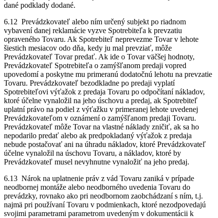
dané podklady dodané.
6.12 Prevádzkovateľ alebo ním určený subjekt po riadnom
vybavení danej reklamácie vyzve Spotrebiteľa k prevzatiu
opraveného Tovaru. Ak Spotrebiteľ neprevezme Tovar v lehote
šiestich mesiacov odo dňa, kedy ju mal prevziať, môže
Prevádzkovateľ Tovar predať. Ak ide o Tovar väčšej hodnoty,
Prevádzkovateľ Spotrebiteľa o zamýšľanom predaji vopred
upovedomí a poskytne mu primeranú dodatočnú lehotu na prevzatie
Tovaru. Prevádzkovateľ bezodkladne po predaji vyplatí
Spotrebiteľovi výťažok z predaja Tovaru po odpočítaní nákladov,
ktoré účelne vynaložil na jeho úschovu a predaj, ak Spotrebiteľ
uplatní právo na podiel z výťažku v primeranej lehote uvedenej
Prevádzkovateľom v oznámení o zamýšľanom predaji Tovaru.
Prevádzkovateľ môže Tovar na vlastné náklady zničiť, ak sa ho
nepodarilo predať alebo ak predpokladaný výťažok z predaja
nebude postačovať ani na úhradu nákladov, ktoré Prevádzkovateľ
účelne vynaložil na úschovu Tovaru, a nákladov, ktoré by
Prevádzkovateľ musel nevyhnutne vynaložiť na jeho predaj.
6.13 Nárok na uplatnenie práv z vád Tovaru zaniká v prípade
neodbornej montáže alebo neodborného uvedenia Tovaru do
prevádzky, rovnako ako pri neodbornom zaobchádzaní s ním, t.j.
najmä pri používaní Tovaru v podmienkach, ktoré nezodpovedajú
svojimi parametrami parametrom uvedeným v dokumentácii k