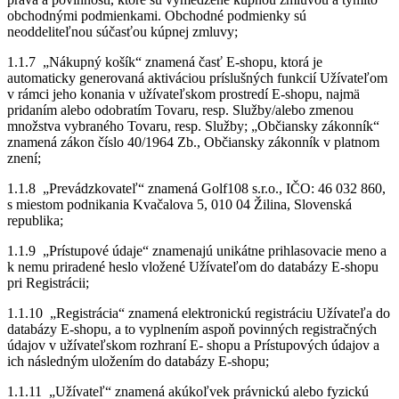
obchodnými podmienkami. Obchodné podmienky sú
neoddeliteľnou súčasťou kúpnej zmluvy;
1.1.7 „Nákupný košík“ znamená časť E-shopu, ktorá je
automaticky generovaná aktiváciou príslušných funkcií Užívateľom
v rámci jeho konania v užívateľskom prostredí E-shopu, najmä
pridaním alebo odobratím Tovaru, resp. Služby/alebo zmenou
množstva vybraného Tovaru, resp. Služby; „Občiansky zákonník“
znamená zákon číslo 40/1964 Zb., Občiansky zákonník v platnom
znení;
1.1.8 „Prevádzkovateľ“ znamená Golf108 s.r.o., IČO: 46 032 860,
s miestom podnikania Kvačalova 5, 010 04 Žilina, Slovenská
republika;
1.1.9 „Prístupové údaje“ znamenajú unikátne prihlasovacie meno a
k nemu priradené heslo vložené Užívateľom do databázy E-shopu
pri Registrácii;
1.1.10 „Registrácia“ znamená elektronickú registráciu Užívateľa do
databázy E-shopu, a to vyplnením aspoň povinných registračných
údajov v užívateľskom rozhraní E- shopu a Prístupových údajov a
ich následným uložením do databázy E-shopu;
1.1.11 „Užívateľ“ znamená akúkoľvek právnickú alebo fyzickú