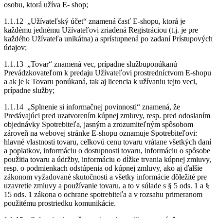
osobu, ktorá užíva E- shop;
1.1.12 „Užívateľský účet“ znamená časť E-shopu, ktorá je
každému jednému Užívateľovi zriadená Registráciou (t.j. je pre
každého Užívateľa unikátna) a sprístupnená po zadaní Prístupových
údajov;
1.1.13 „Tovar“ znamená vec, prípadne službuponúkanú
Prevádzkovateľom k predaju Užívateľovi prostredníctvom E-shopu
a ak je k Tovaru ponúkaná, tak aj licencia k užívaniu tejto veci,
prípadne služby;
1.1.14 „Splnenie si informačnej povinnosti“ znamená, že
Predávajúci pred uzatvorením kúpnej zmluvy, resp. pred odoslaním
objednávky Spotrebiteľa, jasným a zrozumiteľným spôsobom
zároveň na webovej stránke E-shopu oznamuje Spotrebiteľovi:
hlavné vlastnosti tovaru, celkovú cenu tovaru vrátane všetkých daní
a poplatkov, informáciu o dostupnosti tovaru, informáciu o spôsobe
použitia tovaru a údržby, informáciu o dĺžke trvania kúpnej zmluvy,
resp. o podmienkach odstúpenia od kúpnej zmluvy, ako aj ďalšie
zákonom vyžadované skutočnosti a všetky informácie dôležité pre
uzavretie zmluvy a používanie tovaru, a to v súlade s § 5 ods. 1 a §
15 ods. 1 zákona o ochrane spotrebiteľa a v rozsahu primeranom
použitému prostriedku komunikácie.