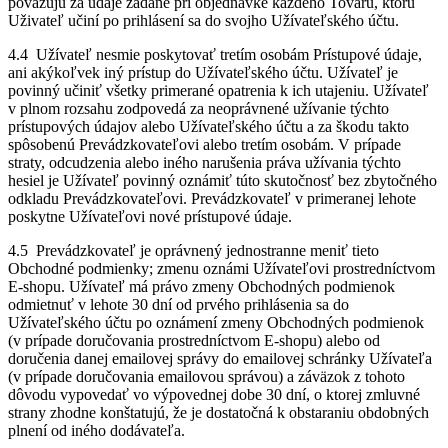
považujú za údaje zadané pri objednávke každého Tovaru, ktorú
Uživateľ učiní po prihlásení sa do svojho Užívateľského účtu.
4.4 Užívateľ nesmie poskytovať tretím osobám Prístupové údaje,
ani akýkoľvek iný prístup do Užívateľského účtu. Užívateľ je
povinný učiniť všetky primerané opatrenia k ich utajeniu. Užívateľ
v plnom rozsahu zodpovedá za neoprávnené užívanie týchto
prístupových údajov alebo Užívateľského účtu a za škodu takto
spôsobenú Prevádzkovateľovi alebo tretím osobám. V prípade
straty, odcudzenia alebo iného narušenia práva užívania týchto
hesiel je Užívateľ povinný oznámiť túto skutočnosť bez zbytočného
odkladu Prevádzkovateľovi. Prevádzkovateľ v primeranej lehote
poskytne Užívateľovi nové prístupové údaje.
4.5 Prevádzkovateľ je oprávnený jednostranne meniť tieto
Obchodné podmienky; zmenu oznámi Užívateľovi prostredníctvom
E-shopu. Užívateľ má právo zmeny Obchodných podmienok
odmietnuť v lehote 30 dní od prvého prihlásenia sa do
Užívateľského účtu po oznámení zmeny Obchodných podmienok
(v prípade doručovania prostredníctvom E-shopu) alebo od
doručenia danej emailovej správy do emailovej schránky Užívateľa
(v prípade doručovania emailovou správou) a záväzok z tohoto
dôvodu vypovedať vo výpovednej dobe 30 dní, o ktorej zmluvné
strany zhodne konštatujú, že je dostatočná k obstaraniu obdobných
plnení od iného dodávateľa.