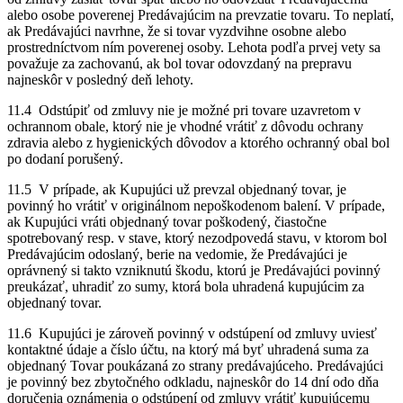
alebo osobe poverenej Predávajúcim na prevzatie tovaru. To neplatí,
ak Predávajúci navrhne, že si tovar vyzdvihne osobne alebo
prostredníctvom ním poverenej osoby. Lehota podľa prvej vety sa
považuje za zachovanú, ak bol tovar odovzdaný na prepravu
najneskôr v posledný deň lehoty.
11.4 Odstúpiť od zmluvy nie je možné pri tovare uzavretom v
ochrannom obale, ktorý nie je vhodné vrátiť z dôvodu ochrany
zdravia alebo z hygienických dôvodov a ktorého ochranný obal bol
po dodaní porušený.
11.5 V prípade, ak Kupujúci už prevzal objednaný tovar, je
povinný ho vrátiť v originálnom nepoškodenom balení. V prípade,
ak Kupujúci vráti objednaný tovar poškodený, čiastočne
spotrebovaný resp. v stave, ktorý nezodpovedá stavu, v ktorom bol
Predávajúcim odoslaný, berie na vedomie, že Predávajúci je
oprávnený si takto vzniknutú škodu, ktorú je Predávajúci povinný
preukázať, uhradiť zo sumy, ktorá bola uhradená kupujúcim za
objednaný tovar.
11.6 Kupujúci je zároveň povinný v odstúpení od zmluvy uviesť
kontaktné údaje a číslo účtu, na ktorý má byť uhradená suma za
objednaný Tovar poukázaná zo strany predávajúceho. Predávajúci
je povinný bez zbytočného odkladu, najneskôr do 14 dní odo dňa
doručenia oznámenia o odstúpení od zmluvy vrátiť kupujúcemu