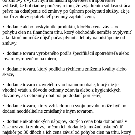
od zmluvy s výslovným súhlasom spotrebiteľa a spotrebiteľ
vyhlásil, že bol riadne poučený o tom, že vyjadrením súhlasu stráca
právo na odstúpenie od zmluvy po úplnom poskytnutí služby, ak je
podľa zmluvy spotrebiteľ povinný zaplatiť cenu,
• dodanie alebo poskytnutie produktu, ktorého cena závisí od
pohybu cien na finančnom trhu, ktorý obchodník nemôže ovplyvniť
a ku ktorému môže dôjsť počas plynutia lehoty na odstúpenie od
zmluvy,
• dodanie tovaru vyrobeného podľa špecifikácií spotrebiteľa alebo
tovaru vyrobeného na mieru,
• dodanie tovaru, ktorý podlieha rýchlemu zníženiu kvality alebo
skaze,
• dodanie tovaru uzavretého v ochrannom obale, ktorý nie je
vhodné vrátiť z dôvodu ochrany zdravia alebo z hygienických
dôvodov, ak ochranný obal bol po dodaní porušený,
• dodanie tovaru, ktorý vzhľadom na svoju povahu môže byť po
dodaní neoddeliteľne zmiešaný s iným tovarom,
• dodanie alkoholických nápojov, ktorých cena bola dohodnutá v
čase uzavretia zmluvy, pričom ich dodanie je možné uskutočniť
najskôr po 30 dňoch a ich cena závisí od pohybu cien na trhu, ktorý