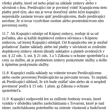
všetky platby, ktoré od neho prijal na základe zmluvy alebo v
súvislosti s ňou. Predávajúci nie je povinný vrátiť Kupujúcemu tieto
platby pred tým, ako mu je tovar doručený alebo kým kupujúci
nepreukáže zaslanie tovaru späť predávajúcemu, ibaže predávajúci
navrhne, že si tovar vyzdvihne osobne alebo prostredníctvom ním
poverenej osoby.
11.7 Ak Kupujúci odstúpi od Kúpnej zmluvy, zrušuje tá sa od
počiatku, ako aj každá doplnková zmluva súvisiaca s Kúpnou
zmluvou, od ktorej Kupujúci odstúpil. Od Kupujúceho nie je možné
požadovať žiadne náklady alebo iné platby v súvislosti so zrušením
doplnkovej zmluvy okrem úhrady nákladov a platieb uvedených v
ust. § 22 ods. 3, ust. § 21 ods. 3 a 5 Zákona o ochrane spotrebiteľa a
ceny za službu, ak je predmetom zmluvy poskytnutie služby a došlo
k úplnému poskytnutiu služby.
11.8 Kupujúci znáša náklady na vrátenie tovaru Predávajúcemu
alebo osobe poverenej Predávajúcim na prevzatie tovaru. To neplatí,
ak Predávajúci súhlasil, že ich bude znášať sám alebo ak si nesplnil
povinnosť podľa § 15 ods. 1 písm. g) Zákona o ochrane
spotrebiteľa.
11.9 Kupujúci zodpovedá len za zníženie hodnoty tovaru, ktoré
vzniklo v dôsledku takého zaobchádzania s Tovarom, ktoré je nad
rámec zaobchádzania potrebného na zistenie vlastností a funkčnosti