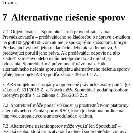
Tovaru.
7 Alternatívne riešenie sporov
7.1 Objednávateľ – Spotrebiteľ – má právo obrátiť sa na
Prevádzkovateľa – predávajúceho so žiadosťou o nápravu e-mailom
na golf108@golf108.com ak nie je spokojný so spôsobom, ktorým
Predávajúci vybavil jeho reklamáciu alebo ak sa domnieva, že
predávajúci porušil jeho práva. Ak predávajúci odpovie na túto
žiadosť zamietavo alebo na ňu neodpovie do 30 dní od jej
odoslania, Spotrebiteľ má právo podať návrh na začatie
alternatívneho riešenia sporu subjektu alternatívneho riešenia sporov
(ďalej len subjekt ARS) podľa zákona 391/2015 Z.
z. ARS subjektmi sú orgány a oprávnené právnické osoby podľa § 3
zákona č. 391/2015 Z. z. Návrh môže Spotrebiteľ podať spôsobom
určeným podľa § 12 zákona č. 391/2015 Z. z.
7.2 Spotrebiteľ môže podať sťažnosť aj prostredníctvom platformy
alternatívneho riešenia sporov RSO, ktorá je dostupná on-line na:
http://ec.europa.eu/consumers/odr/index_en.htm.
7.3 Alternatívne riešenie sporov môže využiť len Spotrebiteľ –
fyzická osoba, ktorá pri uzatváraní a plnení spotrebiteľskej zmluvy