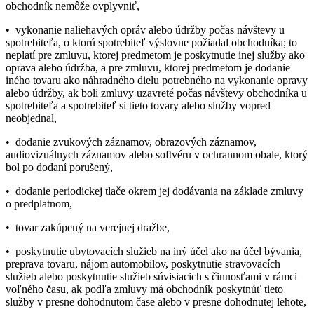
obchodník nemôže ovplyvniť,
• vykonanie naliehavých opráv alebo údržby počas návštevy u
spotrebiteľa, o ktorú spotrebiteľ výslovne požiadal obchodníka; to
neplatí pre zmluvu, ktorej predmetom je poskytnutie inej služby ako
oprava alebo údržba, a pre zmluvu, ktorej predmetom je dodanie
iného tovaru ako náhradného dielu potrebného na vykonanie opravy
alebo údržby, ak boli zmluvy uzavreté počas návštevy obchodníka u
spotrebiteľa a spotrebiteľ si tieto tovary alebo služby vopred
neobjednal,
• dodanie zvukových záznamov, obrazových záznamov,
audiovizuálnych záznamov alebo softvéru v ochrannom obale, ktorý
bol po dodaní porušený,
• dodanie periodickej tlače okrem jej dodávania na základe zmluvy
o predplatnom,
• tovar zakúpený na verejnej dražbe,
• poskytnutie ubytovacích služieb na iný účel ako na účel bývania,
preprava tovaru, nájom automobilov, poskytnutie stravovacích
služieb alebo poskytnutie služieb súvisiacich s činnosťami v rámci
voľného času, ak podľa zmluvy má obchodník poskytnúť tieto
služby v presne dohodnutom čase alebo v presne dohodnutej lehote,