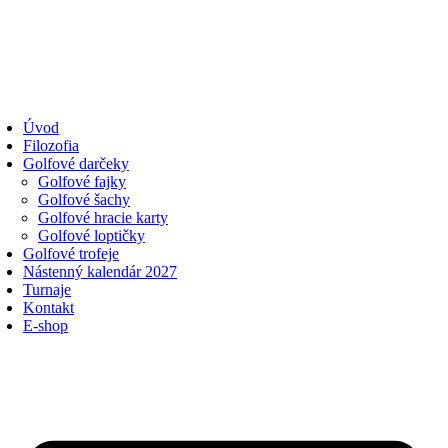
Úvod
Filozofia
Golfové darčeky
Golfové fajky
Golfové šachy
Golfové hracie karty
Golfové loptičky
Golfové trofeje
Nástenný kalendár 2027
Turnaje
Kontakt
E-shop