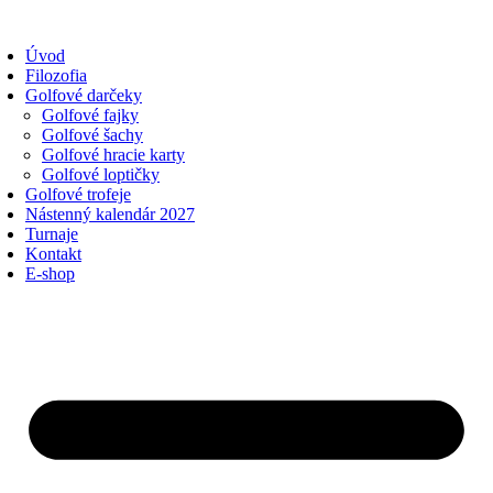
Preskočiť
na
Úvod
obsah
Filozofia
Golfové darčeky
Golfové fajky
Golfové šachy
Golfové hracie karty
Golfové loptičky
Golfové trofeje
Nástenný kalendár 2027
Turnaje
Kontakt
E-shop