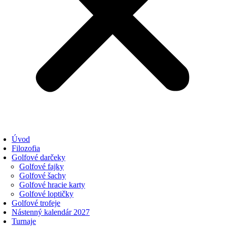
Úvod
Filozofia
Golfové darčeky
Golfové fajky
Golfové šachy
Golfové hracie karty
Golfové loptičky
Golfové trofeje
Nástenný kalendár 2027
Turnaje