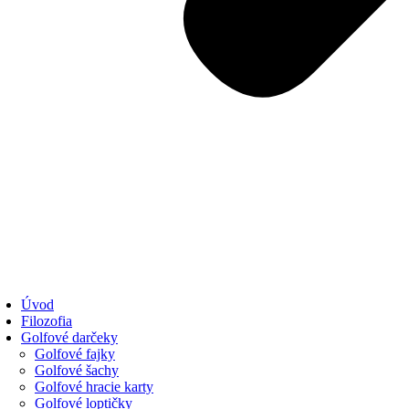
Úvod
Filozofia
Golfové darčeky
Golfové fajky
Golfové šachy
Golfové hracie karty
Golfové loptičky