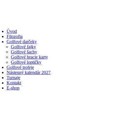
Úvod
Filozofia
Golfové darčeky
Golfové fajky
Golfové šachy
Golfové hracie karty
Golfové loptičky
Golfové trofeje
Nástenný kalendár 2027
Turnaje
Kontakt
E-shop