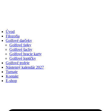
Úvod
Filozofia
Golfové darčeky
Golfové fajky
Golfové šachy
Golfové hracie karty
Golfové loptičky
Golfové trofeje
Nástenný kalendár 2027
Turnaje
Kontakt
E-shop