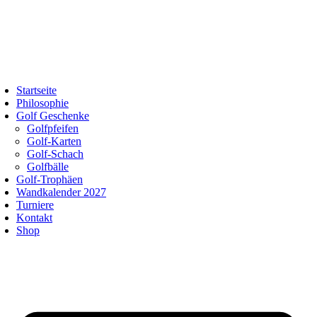
Startseite
Philosophie
Golf Geschenke
Golfpfeifen
Golf-Karten
Golf-Schach
Golfbälle
Golf-Trophäen
Wandkalender 2027
Turniere
Kontakt
Shop