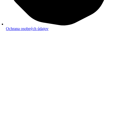
Ochrana osobných údajov