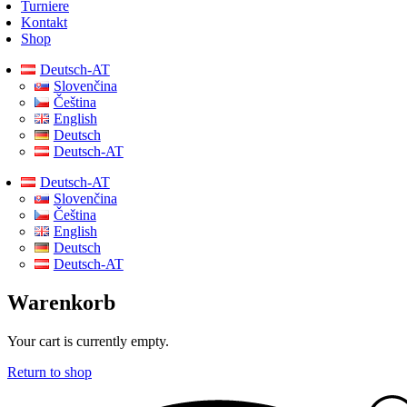
Turniere
Kontakt
Shop
Deutsch-AT
Slovenčina
Čeština
English
Deutsch
Deutsch-AT
Deutsch-AT
Slovenčina
Čeština
English
Deutsch
Deutsch-AT
Warenkorb
Your cart is currently empty.
Return to shop