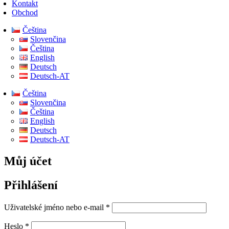
Kontakt
Obchod
Čeština
Slovenčina
Čeština
English
Deutsch
Deutsch-AT
Čeština
Slovenčina
Čeština
English
Deutsch
Deutsch-AT
Můj účet
Přihlášení
Povinné
Uživatelské jméno nebo e-mail
*
Povinné
Heslo
*