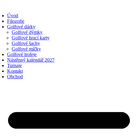
Přejít
k
Úvod
obsahu
Filozofie
Golfové dárky
Golfové dýmky
Golfové hrací karty
Golfové šachy
Golfové míčky
Golfové trofeje
Nástěnný kalendář 2027
Turnaje
Kontakt
Obchod