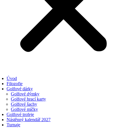
Úvod
Filozofie
Golfové dárky
Golfové dýmky
Golfové hrací karty
Golfové šachy
Golfové míčky
Golfové trofeje
Nástěnný kalendář 2027
Turnaje