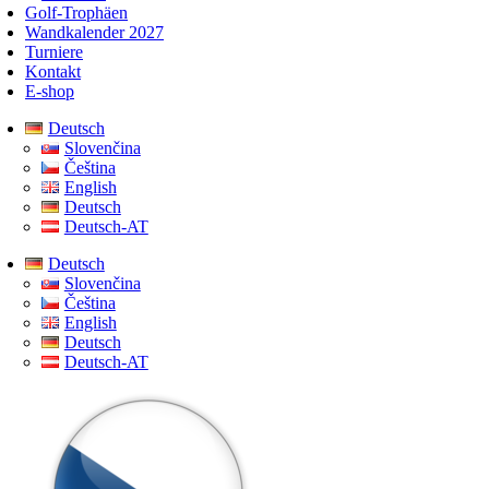
Golf-Trophäen
Wandkalender 2027
Turniere
Kontakt
E-shop
Deutsch
Slovenčina
Čeština
English
Deutsch
Deutsch-AT
Deutsch
Slovenčina
Čeština
English
Deutsch
Deutsch-AT