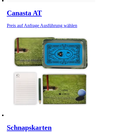
Canasta AT
Dieses
Preis auf Anfrage
Ausführung wählen
Produkt
weist
mehrere
Varianten
auf.
Die
Optionen
können
auf
der
Produktseite
gewählt
werden
Schnapskarten