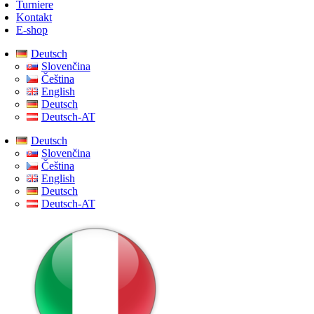
Turniere
Kontakt
E-shop
Deutsch
Slovenčina
Čeština
English
Deutsch
Deutsch-AT
Deutsch
Slovenčina
Čeština
English
Deutsch
Deutsch-AT